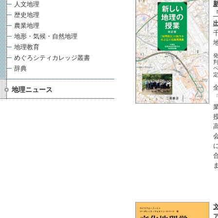
人文地理
歴史地理
農業地理
地形・気候・自然地理
地理教育
発
めぐろシティカレッジ叢書
判
辞典
ペ
定
地理ニュース