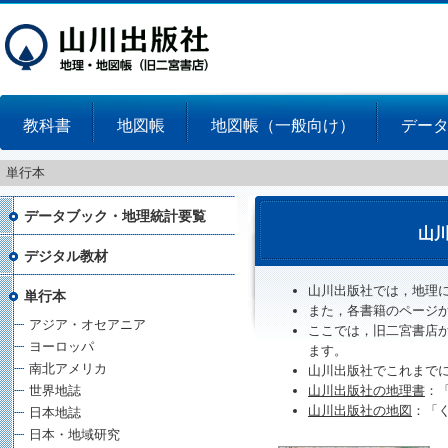
教科書
地図帳
地図帳（一般向け）
デー
単行本
データブック・地理統計要覧
山
デジタル教材
山川出版社では，地理
単行本
また，各書籍のページ
アジア・オセアニア
ここでは，旧二宮書店
ヨーロッパ
ます。
南北アメリカ
山川出版社でこれまで
世界地誌
山川出版社の地理書
：
山川出版社の地図
：「
日本地誌
日本・地域研究