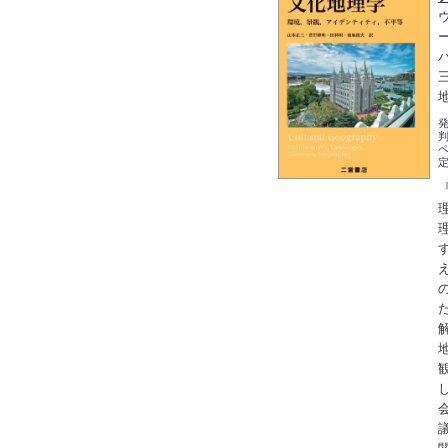
発
判
ペ
定