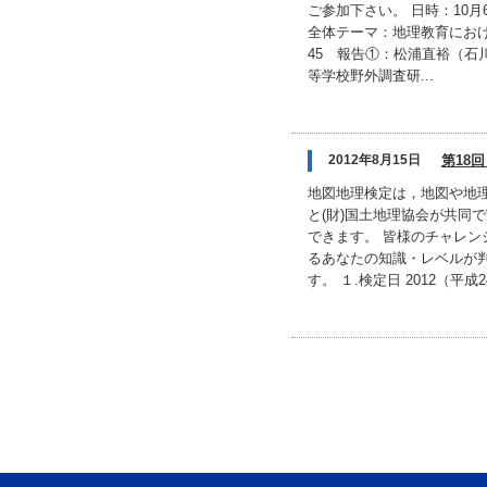
ご参加下さい。 日時：10月
全体テーマ：地理教育における
45 報告①：松浦直裕（石
等学校野外調査研...
2012年8月15日
第18
地図地理検定は，地図や地理
と(財)国土地理協会が共同
できます。 皆様のチャレン
るあなたの知識・レベルが
す。 １.検定日 2012（平成24