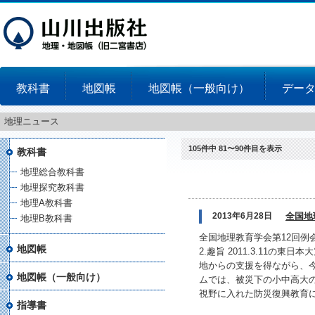
教科書
地図帳
地図帳（一般向け）
デー
地理ニュース
105件中 81〜90件目を表示
教科書
地理総合教科書
地理探究教科書
地理A教科書
2013年6月28日
全国地
地理B教科書
全国地理教育学会第12回例
地図帳
2.趣旨 2011.3.11
地からの支援を得ながら、
地図帳（一般向け）
ムでは、被災下の小中高大
視野に入れた防災復興教育に
指導書