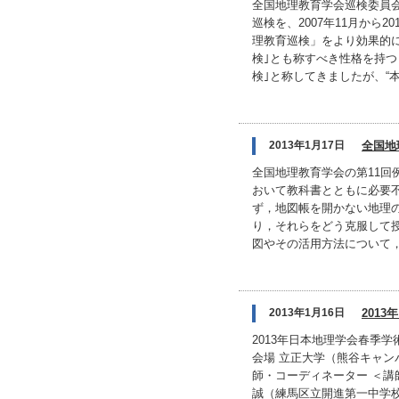
全国地理教育学会巡検委員
巡検を、2007年11月か
理教育巡検」をより効果的
検｣とも称すべき性格を持つ
検｣と称してきましたが、“本
2013年1月17日
全国地
全国地理教育学会の第11回例
おいて教科書とともに必要
ず，地図帳を開かない地理
り，それらをどう克服して
図やその活用方法について，
2013年1月16日
201
2013年日本地理学会春季学術
会場 立正大学（熊谷キャンパ
師・コーディネーター ＜講師
誠（練馬区立開進第一中学校）