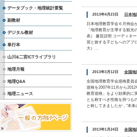
データブック・地理統計要覧
2013年4月23日
日本地
副教材
日本地理教育学会６月例会が，下
「地理教育が主導する観光
デジタル教材
表） 趣旨説明 コーディネ
習と旅する子どもへのアプロ
単行本
大）...
山川&二宮ICTライブラリ
地理月報
2013年3月12日
全国地
地理Q&A
全国地理教育学会巡検委員
巡検を2007年11月から
地理ニュース
教育巡検」をより効果的に
とも称すべき性格を持つもの
と称してきましたが，“本来
2013年1月24日
全国地