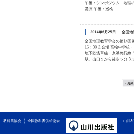
午後：シンポジウム「地理の
講演 午後：巡検...
2014年6月25日
全国地
全国地理教育学会の第14回例
16：30 2.会場 高輪中学校・
地下鉄浅草線・京浜急行線
駅」出口１から徒歩５分 3.
« 先頭
教科書協会
全国教科書供給協会
山川&