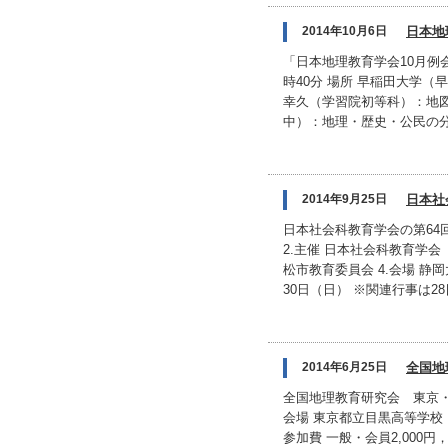
2014年10月6日
日本地
「日本地理教育学会10月例会
時40分 場所 早稲田大学（
幸久（学習院初等科）：地図
中）：地理・歴史・公民の分
2014年9月25日
日本社
日本社会科教育学会の第64
2.主催 日本社会科教育学
松市教育委員会 4.会場 静岡大
30日（日） ※関連行事は28日
2014年6月25日
全国地
全国地理教育研究会 東京・目
会場 東京都立目黒高等学校
参加費 一般・会員2,000