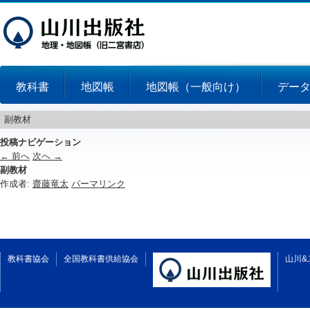
教科書
地図帳
地図帳（一般向け）
デー
副教材
投稿ナビゲーション
←
前へ
次へ
→
副教材
作成者:
齋藤竜太
パーマリンク
教科書協会
全国教科書供給協会
山川&