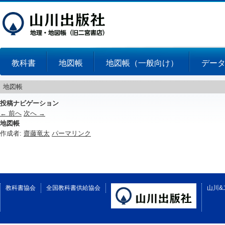
教科書
地図帳
地図帳（一般向け）
デー
地図帳
投稿ナビゲーション
←
前へ
次へ
→
地図帳
作成者:
齋藤竜太
パーマリンク
教科書協会
全国教科書供給協会
山川&