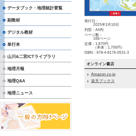
データブック・地理統計要覧
副教材
発行日：
2025年3月10日
判型：A4判
デジタル教材
ページ数：
166ページ
定価：1,870円
単行本
（本体：1,700円）
ISBN：978-4-8176-0531-3
山川&二宮ICTライブラリ
オンライン書店
地理月報
Amazon.co.jp
地理Q&A
楽天ブックス
地理ニュース