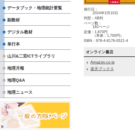
データブック・地理統計要覧
発行日：
2024年3月10日
判型：AB判
副教材
ページ数：
182ページ
デジタル教材
定価：1,870円
（本体：1,700円）
ISBN：978-4-8176-0521-4
単行本
オンライン書店
山川&二宮ICTライブラリ
Amazon.co.jp
地理月報
楽天ブックス
地理Q&A
地理ニュース