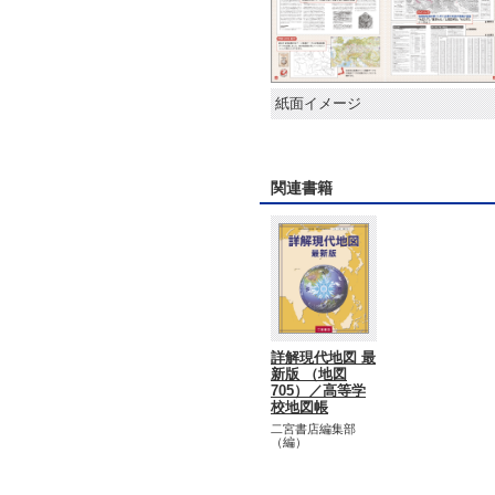
紙面イメージ
関連書籍
詳解現代地図 最
新版 （地図
705）／高等学
校地図帳
二宮書店編集部
（編）