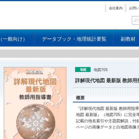
会社案内
お問
（一般向け）
データブック・地理統計要覧
副教材
地図705
詳解現代地図 最新版 教師用
概要
『詳解現代地図 最新版 教師用指
地図 最新版』（地図705）に完
記載の地名索引や主題図解説，付録
ページの画像データと白地図画像