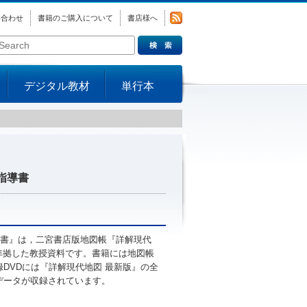
い合わせ
書籍のご購入について
書店様へ
デジタル教材
単行本
指導書
導書』は，二宮書店版地図帳『詳解現代
全準拠した教授資料です。書籍には地図帳
DVDには『詳解現代地図 最新版』の全
データが収録されています。