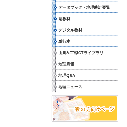
データブック・地理統計要覧
副教材
デジタル教材
単行本
山川&二宮ICTライブラリ
地理月報
地理Q&A
地理ニュース