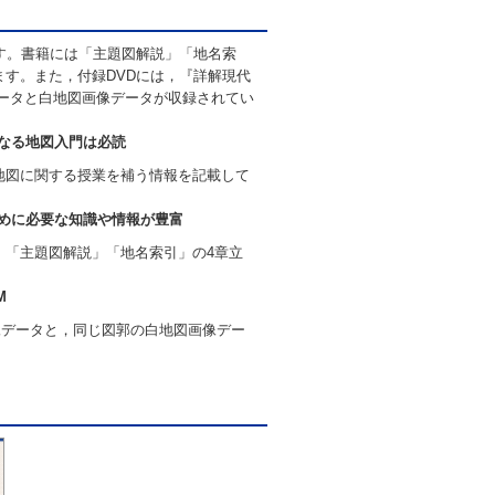
す。書籍には「主題図解説」「地名索
す。また，付録DVDには，『詳解現代
データと白地図画像データが収録されてい
となる地図入門は必読
地図に関する授業を補う情報を記載して
ために必要な知識や情報が豊富
」「主題図解説」「地名索引」の4章立
M
画像データと，同じ図郭の白地図画像デー