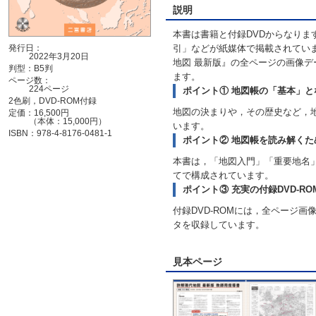
説明
本書は書籍と付録DVDからなりま
発行日：
引」などが紙媒体で掲載されていま
2022年3月20日
地図 最新版』の全ページの画像
判型：B5判
ます。
ページ数：
224ページ
ポイント① 地図帳の「基本」
2色刷，DVD-ROM付録
地図の決まりや，その歴史など，
定価：16,500円
（本体：15,000円）
います。
ISBN：978-4-8176-0481-1
ポイント② 地図帳を読み解く
本書は，「地図入門」「重要地名
てで構成されています。
ポイント③ 充実の付録DVD-RO
付録DVD-ROMには，全ページ
タを収録しています。
見本ページ