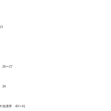
3
26〜27
34
地溝帯 40〜41