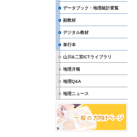
データブック・地理統計要覧
副教材
デジタル教材
単行本
山川&二宮ICTライブラリ
地理月報
地理Q&A
地理ニュース