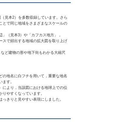
図（見本2）を多数収録しています。さら
ことで同じ地域をさまざまなスケールの
辺」（見本3）や「カフカス地方」，
ースで頻出する地域の拡大図を取り上げ
」など建物の形や地下街もわかる大縮尺
どの地名に白フチを用いて，重要な地名
います。
）により，当該図における地球上での位
かりやすくなっています。
はっきりと見やすい表現にしました。