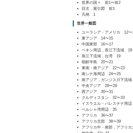
世界の国々 前1〜前2
目次，索引図 前3
凡例 1
世界一般図
ユーラシア・アメリカ 12〜1
東アジア 14〜15
中国東部 16〜17
ペキン周辺，長江下流域 18
珠江下流域，台湾 19
朝鮮半島 20〜21
東南・南アジア 22〜23
南シナ海周辺 24〜25
南アジア，ガンジス川下流域 
中央アジア 28〜29
西アジア 30〜31
クルディスタン 32〜33
イスラエル・パレスチナ周辺 
ペルシャ湾周辺 35
アフリカ 36〜37
アフリカ北部 38〜39
アフリカ中・南部，アフリカ大