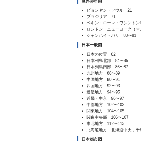
世界都市図
ピョンヤン・ソウル 21
ブラジリア 71
ペキン・ローマ・ワシントンD.
ロンドン・ニューヨーク（マ
シャンハイ・パリ 80〜81
日本一般図
日本の位置 82
日本列島北部 84〜85
日本列島南部 86〜87
九州地方 88〜89
中国地方 90〜91
四国地方 92〜93
近畿地方 94〜95
近畿・中京 96〜97
中部地方 102〜103
関東地方 104〜105
関東中央部 106〜107
東北地方 112〜113
北海道地方，北海道中央，千島列
日本都市図