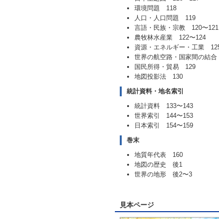
環境問題 118
人口・人口問題 119
言語・民族・宗教 120〜121
農牧林水産業 122〜124
資源・エネルギー・工業 125
世界の航空路・国家間の結合 
国民所得・貿易 129
地図投影法 130
統計資料・地名索引
統計資料 133〜143
世界索引 144〜153
日本索引 154〜159
巻末
地質年代表 160
地図の歴史 後1
世界の地形 後2〜3
見本ページ