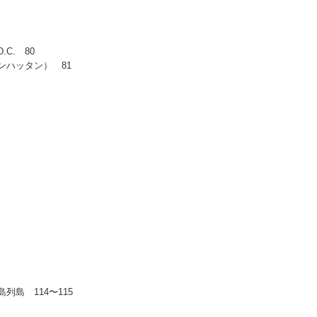
C. 80
ンハッタン） 81
島 114〜115