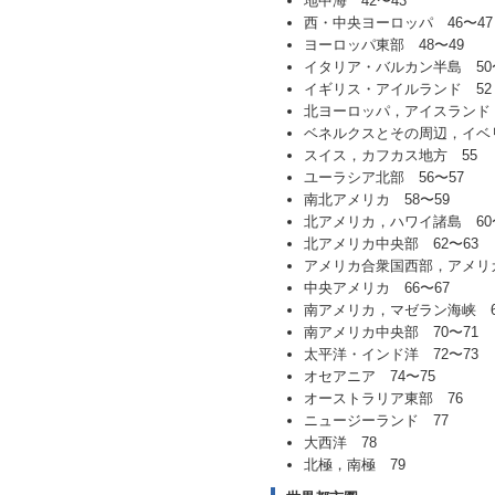
地中海 42〜43
西・中央ヨーロッパ 46〜47
ヨーロッパ東部 48〜49
イタリア・バルカン半島 50
イギリス・アイルランド 52
北ヨーロッパ，アイスランド 
ベネルクスとその周辺，イベ
スイス，カフカス地方 55
ユーラシア北部 56〜57
南北アメリカ 58〜59
北アメリカ，ハワイ諸島 60
北アメリカ中央部 62〜63
アメリカ合衆国西部，アメリカ
中央アメリカ 66〜67
南アメリカ，マゼラン海峡 6
南アメリカ中央部 70〜71
太平洋・インド洋 72〜73
オセアニア 74〜75
オーストラリア東部 76
ニュージーランド 77
大西洋 78
北極，南極 79