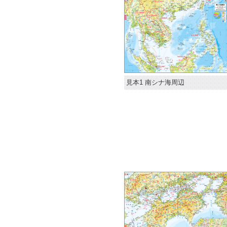
見本1 南シナ海周辺