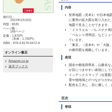
内容
世界地図（見本1）や日本地
発行日：
に要所の拡大図を取り入れた
2022年3月20日
判型：B5判
地図で見ることができます。
ページ数：
「イスラエル・パレスチナ周
166ページ
「ペルシャ湾周辺」などニュ
定価：1,870円
（本体：1,700円）
ています。
ISBN：978-4-8176-0472-9
「東京」（見本4）や「大阪
の都市図を掲載しています。
オンライン書店
表現
Amazon.co.jp
国名や都道府県名，山脈名な
楽天ブックス
が目につきやすい表現にして
インデックスマップ（位置図
置や他地域とのつながりがわ
配色を工夫し，目に優しく，
目次
巻頭