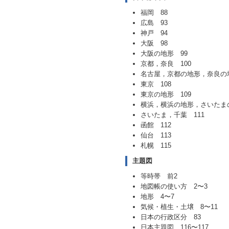
福岡 88
広島 93
神戸 94
大阪 98
大阪の地形 99
京都，奈良 100
名古屋，京都の地形，奈良の地
東京 108
東京の地形 109
横浜，横浜の地形，さいたまの
さいたま，千葉 111
函館 112
仙台 113
札幌 115
主題図
等時帯 前2
地図帳の使い方 2〜3
地形 4〜7
気候・植生・土壌 8〜11
日本の行政区分 83
日本主題図 116〜117