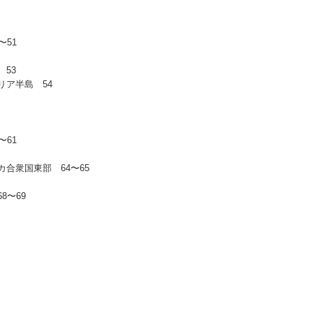
〜51
53
リア半島 54
〜61
合衆国東部 64〜65
8〜69