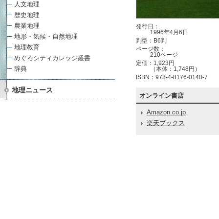
人文地理
歴史地理
農業地理
発行日：
1996年4月6日
地形・気候・自然地理
判型：B6判
地理教育
ページ数：
210ページ
めぐろシティカレッジ叢書
定価：1,923円
辞典
（本体：1,748円）
ISBN：978-4-8176-0140-7
地理ニュース
オンライン書店
Amazon.co.jp
楽天ブックス