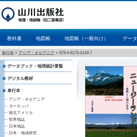
教科書
地図帳
地図帳（一般向け）
デー
単行本
>
アジア・オセアニア
>
978-4-8176-0140-7
データブック・地理統計要覧
デジタル教材
単行本
アジア・オセアニア
ヨーロッパ
南北アメリカ
世界地誌
日本地誌
日本・地域研究