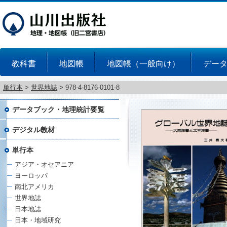
教科書
地図帳
地図帳（一般向け）
デー
単行本
>
世界地誌
>
978-4-8176-0101-8
データブック・地理統計要覧
デジタル教材
単行本
アジア・オセアニア
ヨーロッパ
南北アメリカ
世界地誌
日本地誌
日本・地域研究