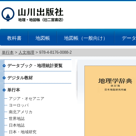
教科書
地図帳
地図帳（一般向け）
デー
単行本
>
人文地理
>
978-4-8176-0088-2
データブック・地理統計要覧
デジタル教材
単行本
アジア・オセアニア
ヨーロッパ
南北アメリカ
世界地誌
日本地誌
日本・地域研究