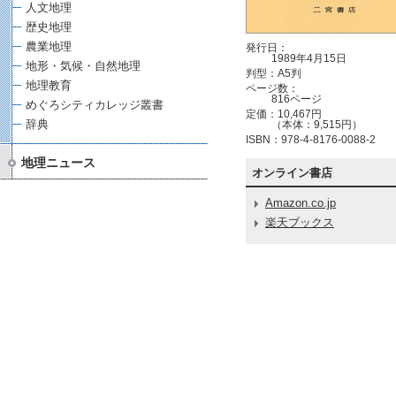
人文地理
歴史地理
農業地理
発行日：
1989年4月15日
地形・気候・自然地理
判型：A5判
地理教育
ページ数：
816ページ
めぐろシティカレッジ叢書
定価：10,467円
辞典
（本体：9,515円）
ISBN：978-4-8176-0088-2
地理ニュース
オンライン書店
Amazon.co.jp
楽天ブックス