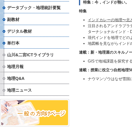
特集：今，インドが熱い。
データブック・地理統計要覧
特集
副教材
インドカレーの地理〜北
注目されるアンドラプラ
デジタル教材
ターナショナルインド・D
現代インドを地理でどの
単行本
地図帳を見ながらインド
連載：新・地理屋のスキルノー
山川&二宮ICTライブラリ
GISで地域課題を探究す
地理月報
連載：授業に役立つ自然地理5
地理Q&A
ナウマンゾウはなぜ雪国
地理ニュース