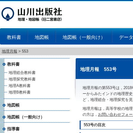
教科書
地図帳
地図帳（一般向け）
デー
地理月報
>
553
教科書
地理月報 553号
地理総合教科書
地理探究教科書
地理A教科書
地理月報の第553号は，20
地理B教科書
ーからみたインドの地理歴史
ど，地理総合・地理探究を見
地図帳
地理月報は，高等学校の地理
の方は，
お問い合わせフォー
地図帳（一般向け）
553号の目次
指導書