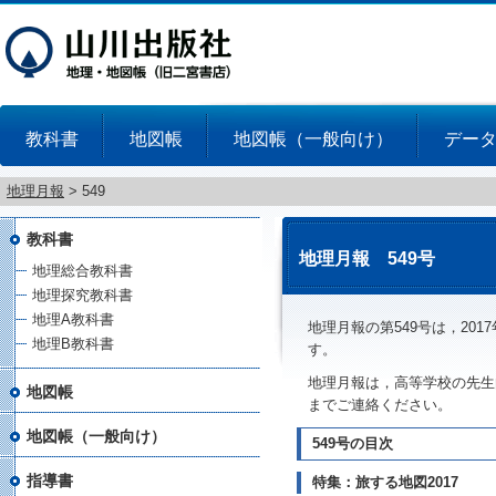
教科書
地図帳
地図帳（一般向け）
デー
地理月報
>
549
教科書
地理月報 549号
地理総合教科書
地理探究教科書
地理A教科書
地理月報の第549号は，201
地理B教科書
す。
地理月報は，高等学校の先生
地図帳
までご連絡ください。
地図帳（一般向け）
549号の目次
指導書
特集：旅する地図2017