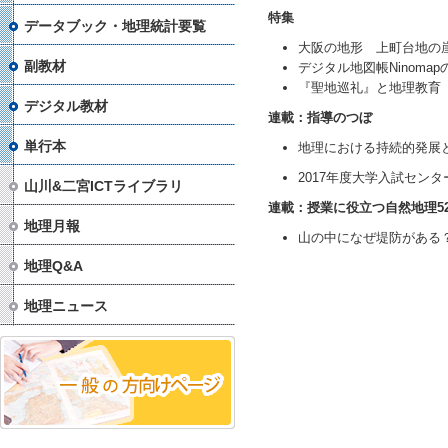
特集
データブック・地理統計要覧
大阪の地形 上町台地の
副教材
デジタル地図帳Ninom
『聖地巡礼』と地理教育
デジタル教材
連載：指導のつぼ
単行本
地理における持続的発展
2017年度大学入試セン
山川&二宮ICTライブラリ
連載：授業に役立つ自然地理5
地理月報
山の中になぜ堤防がある
地理Q&A
地理ニュース