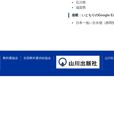
石川県
滋賀県
連載：いとちりのGoogle E
日本一低い分水嶺（静岡
教科書協会
全国教科書供給協会
山川&