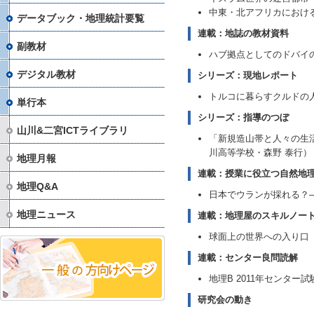
中東・北アフリカにおけ
データブック・地理統計要覧
連載：地誌の教材資料
副教材
ハブ拠点としてのドバイ
デジタル教材
シリーズ：現地レポート
トルコに暮らすクルドの
単行本
シリーズ：指導のつぼ
山川&二宮ICTライブラリ
「新規造山帯と人々の生
川高等学校・森野 泰行）
地理月報
連載：授業に役立つ自然地
地理Q&A
日本でウランが採れる？
地理ニュース
連載：地理屋のスキルノー
球面上の世界への入り口
連載：センター良問読解
地理B 2011年センタ
研究会の動き