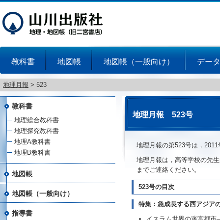
教科書
地図帳
地図帳（一般向け）
デー
地理月報
>
523
教科書
地理月報 523号
地理総合教科書
地理探究教科書
地理A教科書
地理月報の第523号は，201
地理B教科書
地理月報は，高等学校の先生
までご連絡ください。
地図帳
523号の目次
地図帳（一般向け）
特集：急成長する西アジア
指導書
イスラム世界の迷宮都市