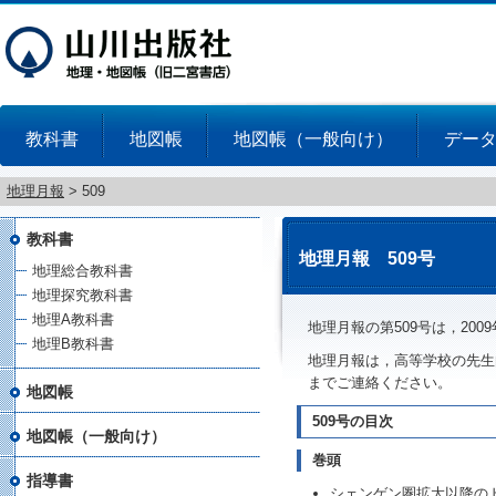
教科書
地図帳
地図帳（一般向け）
デー
地理月報
>
509
教科書
地理月報 509号
地理総合教科書
地理探究教科書
地理A教科書
地理月報の第509号は，200
地理B教科書
地理月報は，高等学校の先生
までご連絡ください。
地図帳
509号の目次
地図帳（一般向け）
巻頭
指導書
シェンゲン圏拡大以降の