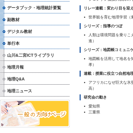
データブック・地理統計要覧
リレー連載：変わり目を迎
世界観を育む地理学習（
副教材
シリーズ：指導のつぼ
デジタル教材
人類は環境問題を乗りこ
進）
単行本
シリーズ：地図帳コミュニ
山川&二宮ICTライブラリ
地図帳を活用して地名を
孝）
地理月報
連載：授業に役立つ自然地
地理Q&A
アフリカになぜ巨大な氷
高）
地理ニュース
研究会の動き
愛知県
三重県