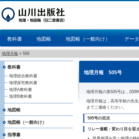
教科書
地図帳
地図帳（一般向け）
デー
地理月報
>
505
教科書
地理月報 505号
地理総合教科書
地理探究教科書
地理A教科書
地理月報の第505号は，200
地理B教科書
地理月報は，高等学校の先生
までご連絡ください。
地図帳
505号の目次
地図帳（一般向け）
リレー連載：変わり目を迎
指導書
世界地理を学ぶ地理の枠