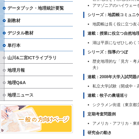
アマゾニアのハイウェーを
データブック・地理統計要覧
シリーズ：地図帳コミュニ
副教材
地図帳は長く役に立つ友-
デジタル教材
連載：授業に役立つ自然地
湖は平原になぜひしめく？
単行本
シリーズ：指導のつぼ
山川&二宮ICTライブラリ
歴史地理的な「見方・考え
夫）
地理月報
連載：2008年大学入試問題
地理Q&A
私立大学試験（開成中・
地理ニュース
連載：牧子の農場巡り
シクラメン街道（東京都
定期考査問題例
アメリカ・アフリカ・東
研究会の動き