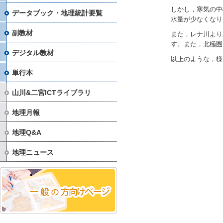
しかし，寒気の中
データブック・地理統計要覧
水量が少なくなり
副教材
また，レナ川より
す。また，北極圏
デジタル教材
以上のような，様
単行本
山川&二宮ICTライブラリ
地理月報
地理Q&A
地理ニュース