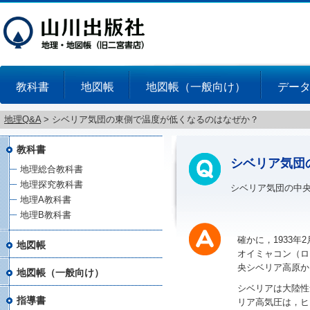
教科書
地図帳
地図帳（一般向け）
デー
地理Q&A
>
シベリア気団の東側で温度が低くなるのはなぜか？
教科書
シベリア気団
地理総合教科書
地理探究教科書
シベリア気団の中
地理A教科書
地理B教科書
確かに，1933
地図帳
オイミャコン（ロ
央シベリア高原か
地図帳（一般向け）
シベリアは大陸性
指導書
リア高気圧は，ヒ