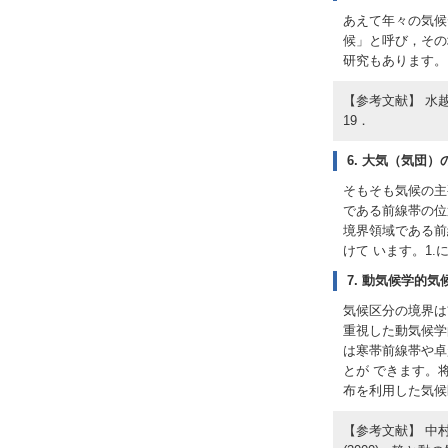
あえて年々の気候
候」と呼び，その
研究もあります。
【参考文献】 水
19．
6. 大気（気団
そもそも気候の主
である前線帯の位
境界領域である前
けて います。1
7. 動気候学的
気候区分の境界は
重視した動気候学
は寒帯前線帯や卓
とが できます。
布を利用した気候
【参考文献】 中村