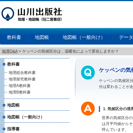
教科書
地図帳
地図帳（一般向け）
デー
地理Q&A
>
ケッペンの気候区分は，温暖化によって変化しますか？
教科書
ケッペンの気
地理総合教科書
地理探究教科書
ケッペンの気候区
地理A教科書
分は変わることが
地理B教科書
地図帳
1. 気候区分の
地図帳（一般向け）
世界の気候区分の
は月平均値からそ
指導書
呼んでいます。