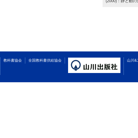
(2000)：静と動
教科書協会
全国教科書供給協会
山川&