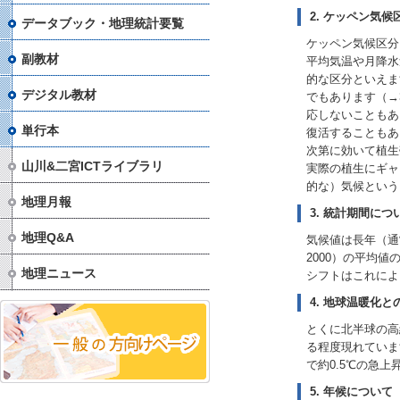
2. ケッペン気
データブック・地理統計要覧
ケッペン気候区分
副教材
平均気温や月降水
的な区分といえま
デジタル教材
でもあります（→
応しないこともあ
単行本
復活することもあ
次第に効いて植生
山川&二宮ICTライブラリ
実際の植生にギャ
的な）気候という
地理月報
3. 統計期間につ
地理Q&A
気候値は長年（通
2000）の平均
地理ニュース
シフトはこれによ
4. 地球温暖化
とくに北半球の高
る程度現れています
で約0.5℃の急
5. 年候について