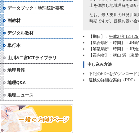
土を体験し地域理解を深め
データブック・地理統計要覧
なお、最大支川の只見川流
副教材
時期ですが、皆様お誘い合
デジタル教材
【期日】：
平成27年12月25
【集合場所・時間】：JR新
単行本
【解散場所・時間】：JR池
【案内者】：横山 満（東
山川&二宮ICTライブラリ
申し込み方法
地理月報
下記のPDFをダウンロード
巡検の詳細な案内
（PDF）
地理Q&A
地理ニュース