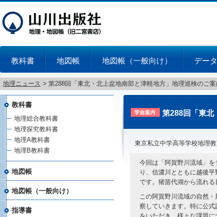
教科書
地図帳
地図帳（一般向け）
デー
地理ニュース
>
第288回「東北・北上盆地南部と津軽地方」地理巡検のご案
教科書
第288回「東
地理総合教科書
地理探究教科書
地理A教科書
東京私立中学高等学校地理教
地理B教科書
今回は「阿賀野川流域」を
地図帳
り、信濃川とともに越後平野を
です。猪苗代湖から流れる
地図帳（一般向け）
この阿賀野川流域の自然・
察していきます。特に公式
指導書
をいただき、様々な課題に