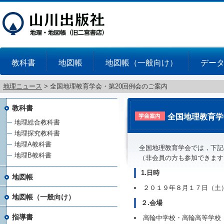
教科書
地図帳
地図帳（一般向け）
デー
地理ニュース
>
全国地理教育学会・第20回例会のご案内
教科書
全国地理教育学
地理総合教科書
地理探究教科書
地理A教科書
全国地理教育学会では，下記
地理B教科書
（非会員の方も参加できます
1.日時
地図帳
２０１９年８月１７日（土
地図帳（一般向け）
２.会場
指導書
高輪中学校・高輪高等学校