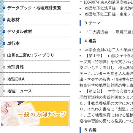
〒108-0074 東京都港区高輪2-1-3
データブック・地理統計要覧
都営地下鉄浅草線・京浜急
都営地下鉄三田線・東京メ
副教材
３.テーマ
デジタル教材
「二大講演会 －環境問題
４.趣旨
単行本
本学会会員のお二人の業績
山川&二宮ICTライブラリ
【第１部】 山陽女子中学校
ップ賞（特別賞）を受賞され
地理月報
染にいち早く着目し、地元漁
テークホルダーを巻き込み海
地理Q&A
議・学会での報告・情報共有
校高等学校地歴部顧問の井上
地理ニュース
【第２部】 本学会会員で
理教育巡検の実践的研究をまと
た。非教員養成系の大学にお
り、それゆえ書名に「創造」
く、広く地理教育における巡
巡検学習論の更なる発展につ
５.内容