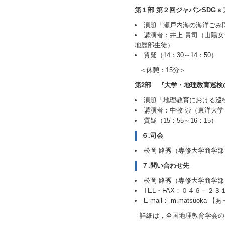
第１部 第２回ジャパンSDGｓ
演題「瀬戸内海の海洋ごみ
講演者：井上 貴司（山陽
地歴部生徒）
質疑（14：30～14：50）
＜休憩：15分＞
第2部 『大学・地理教育巡検の
演題「地理教育における巡
講演者：中牧 崇（東洋大学
質疑（15：55～16：15）
６.司会
松岡 路秀（専修大学商学部
７.問い合わせ先
松岡 路秀（専修大学商学部
TEL・FAX：０４６－２３
E-mail： m.matsuoka 【あ
詳細は，全国地理教育学会の