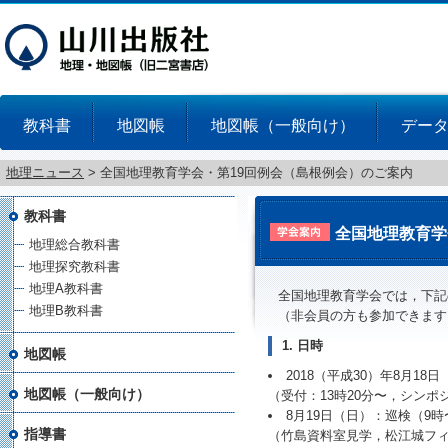
教科書
地図帳
地図帳（一般向け）
デー
地理ニュース
>
全国地理教育学会・第19回例会（島根例会）のご案内
教科書
全国地理教育学
地理総合教科書
地理探究教科書
地理A教科書
全国地理教育学会では，下記
地理B教科書
（非会員の方も参加できます
1. 日時
地図帳
2018（平成30）年8月18
地図帳（一般向け）
（受付：13時20分〜，シンポジ
8月19日（日）：巡検（9時
指導書
（竹島資料室見学，松江城フ