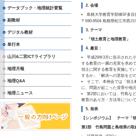
2. 会場
データブック・地理統計要覧
島根大学教育学部棟5F多
副教材
〒690-8504 島根県松江市西川
3. テーマ
デジタル教材
「領土教育と地理教育」
単行本
4. 趣旨：
山川&二宮ICTライブラリ
平成29年3月に告示された
する教育の一層の充実を求め
地理月報
領土に関する教育を実施して
するか」「解決への意欲をど
地理Q&A
そこで、本例会では「領土
に、問題が起こった背景や地
地理ニュース
第2部においては、竹島な
教育のあり方・方法等につい
5. 発表
【シンポジウム】 テーマ「領土
第1部 竹島問題と島根県の取組（