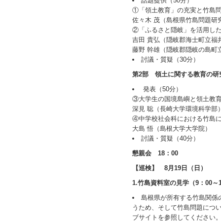
話題提供（50分）
①「領土教育」の充実と竹島
佐々木 茂（島根県竹島問題研
②「ふるさと隠岐」を活用し
吉田 貴弘（隠岐郡海士町立福
藤野 幹雄（隠岐郡隠岐の島町
討議・質疑（30分）
第2部 領土に関する教育の研究
発表（50分）
③大学生の国境島嶼と領土教育に
深見 聡（長崎大学環境科学部
④中学校社会科における竹島
大島 悟（島根大学大学院）
討議・質疑（40分）
懇親会 18：00
【巡検】 8月19日（日）
1.竹島資料室の見学（9：00～1
島根県が所有する竹島関係
うため、そして竹島問題につい
ブサイトを参照してください