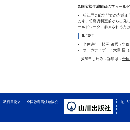
2.国宝松江城周辺のフィールドワ
松江歴史館専門官の宍道正
ます。竹島資料室前から出発
ールドワークに参加される方は
6. 進行
全体進行：松岡 路秀（専修
オーガナイザー：大島 悟
参加申し込み，詳細は，
全国
教科書協会
全国教科書供給協会
山川&