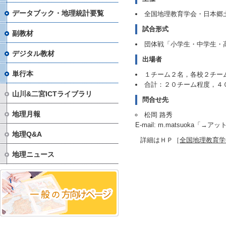
データブック・地理統計要覧
全国地理教育学会・日本郷
試合形式
副教材
団体戦「小学生・中学生・
デジタル教材
出場者
単行本
１チーム２名，各校２チー
合計：２０チーム程度，４
山川&二宮ICTライブラリ
問合せ先
地理月報
松岡 路秀
E-mail: m.matsuoka「→アット
地理Q&A
詳細はＨＰ［
全国地理教育学
地理ニュース