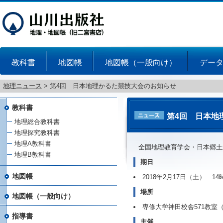
教科書
地図帳
地図帳（一般向け）
デー
地理ニュース
>
第4回 日本地理かるた競技大会のお知らせ
教科書
第4回 日本地
地理総合教科書
地理探究教科書
地理A教科書
全国地理教育学会・日本郷土
地理B教科書
期日
地図帳
2018年2月17日（土） 14
場所
地図帳（一般向け）
専修大学神田校舎571教室
指導書
主催