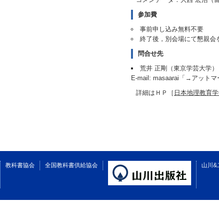
参加費
事前申し込み無料不要
終了後，別会場にて懇親会
問合せ先
荒井 正剛（東京学芸大学）
E-mail: masaarai「→アットマー
詳細はＨＰ［
日本地理教育学
教科書協会
全国教科書供給協会
山川&