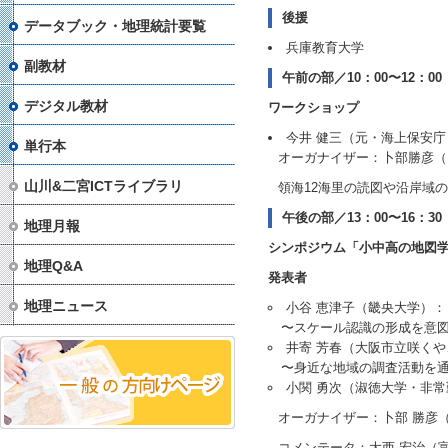
後援
データブック・地理統計要覧
兵庫教育大学
副教材
午前の部／10：00〜12：00
デジタル教材
ワークショップ
今井 健三（元・海上保安
単行本
オーガナイザー：卜部勝彦（
山川&二宮ICTライブラリ
領海12海里の読図や沿岸域
午後の部／13：00〜16：30
地理月報
シンポジウム「小中高の地図
地理Q&A
発表者
地理ニュース
小谷 恵津子（畿央大学）
〜スケール認識の形成を意図
井寄 芳春（大阪市立咲く
〜身近な地域の調査活動を通
小関 勇次（淑徳大学・非
オーガナイザー：卜部 勝彦
コメンテータ：大西 宏治（