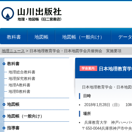
教科書
地図帳
地図帳（一般向け）
デー
地理ニュース
>
日本地理教育学会・日本地図学会共催例会 実施要項
教科書
日本地理教育学
地理総合教科書
地理探究教科書
地理A教科書
日本地理教育学会・日本地図
地理B教科書
日時
地図帳
2018年1月28日（日） 10
場所
地図帳（一般向け）
兵庫教育大学 神戸ハーバ
指導書
〒650-0044兵庫県神戸市中