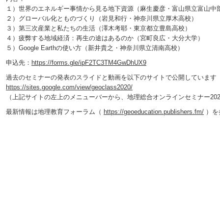
１）世界のエネルギー事情から見る地下資源（麻生慶彦・富山県立富山中
２）グローバル化とものづくり（岩見和行・神奈川県立厚木高校）
３）第三次産業と私たちの生活（澤木考耶・東京都立豊島高校）
４）疲弊する地域経済：再生の途はあるのか（宮町良広・大分大学）
５）Google Earthの使い方（新井貴之・神奈川県立清南高校）
申込先：
https://forms.gle/ipF2TC3TM4GwDhUX9
過去のセミナーの発表のスライドと動画を以下のサイトで公開しています
https://sites.google.com/view/geoclass2020/
（上記サイトの左上のメニューバーから、地理総合オンラインセミナー202
最新情報は地理教育フォーラム（
https://geoeducation.publishers.fm/
）を