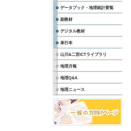
データブック・地理統計要覧
副教材
デジタル教材
単行本
山川&二宮ICTライブラリ
地理月報
地理Q&A
地理ニュース