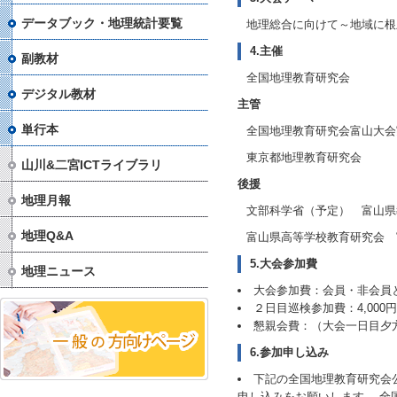
データブック・地理統計要覧
地理総合に向けて～地域に根
4.主催
副教材
全国地理教育研究会
デジタル教材
主管
単行本
全国地理教育研究会富山大会
東京都地理教育研究会
山川&二宮ICTライブラリ
後援
地理月報
文部科学省（予定） 富山県
地理Q&A
富山県高等学校教育研究会 
5.大会参加費
地理ニュース
大会参加費：会員・非会員ともに
２日目巡検参加費：
4,000
円
懇親会費：（大会一日目夕方実
6.参加申し込み
下記の全国地理教育研究会
申し込みをお願いします。
全