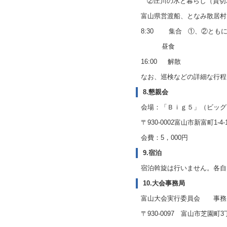
②庄川の水と暮らし
（
貸切
富山県営渡船、となみ散居村
8:30
集合
①、②とも
昼食
16:00
解散
なお、巡検などの詳細な行程
8.懇親会
会場：「Ｂｉｇ５」（ビッグ
〒
930-0002
富山市新富町
1-4-
会費：
5
，
000
円
9.宿泊
宿泊斡旋は行いません。各自
10.大会事務局
富山大会実行委員会 事務
〒
930-0097
富山市芝園町
3