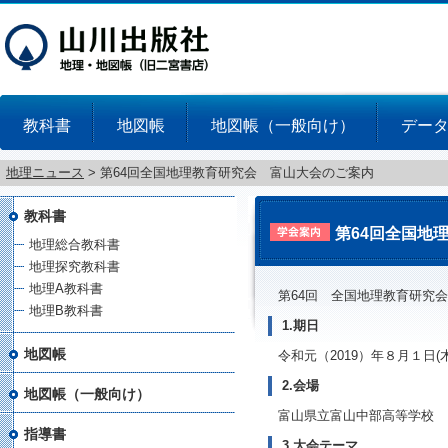
教科書
地図帳
地図帳（一般向け）
デー
地理ニュース
>
第64回全国地理教育研究会 富山大会のご案内
教科書
第64回全国地
地理総合教科書
地理探究教科書
地理A教科書
第64回 全国地理教育研究
地理B教科書
1.期日
地図帳
令和元（
2019
）年８月１日
(
2.会場
地図帳（一般向け）
富山県立富山中部高等学校
指導書
3.大会テーマ